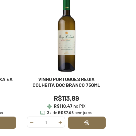
XA EA
VINHO PORTUGUES REGIA
COLHEITA DOC BRANCO 750ML
R$113,89
R$110,47
no PIX
os
3
x de
R$37,96
sem juros