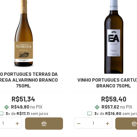
HO PORTUGUES TERRAS DA
REGA ALVARINHO BRANCO
VINHO PORTUGUES CARTU
750ML
BRANCO 750ML
R$51,34
R$59,40
R$49,80
no PIX
R$57,62
no PIX
3
x de
R$17,11
sem juros
3
x de
R$19,80
sem jur