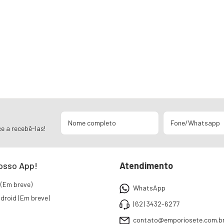
e a recebê-las!
osso App!
Atendimento
 (Em breve)
WhatsApp
droid (Em breve)
(62) 3432-6277
contato@emporiosete.com.b