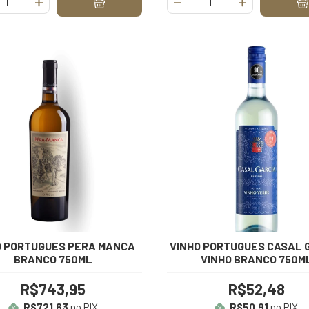
O PORTUGUES PERA MANCA
VINHO PORTUGUES CASAL 
BRANCO 750ML
VINHO BRANCO 750M
R$743,95
R$52,48
R$721,63
no PIX
R$50,91
no PIX