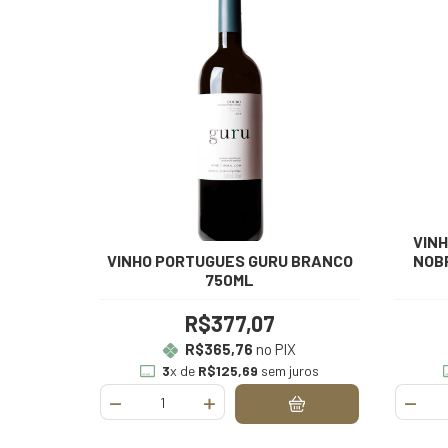
VIN
VINHO PORTUGUES GURU BRANCO
NOB
750ML
R$377,07
R$365,76
no PIX
3
x de
R$125,69
sem juros