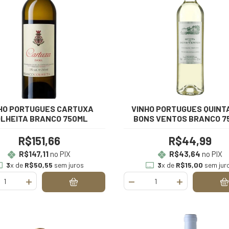
HO PORTUGUES CARTUXA
VINHO PORTUGUES QUINT
LHEITA BRANCO 750ML
BONS VENTOS BRANCO 7
R$151,66
R$44,99
R$147,11
no PIX
R$43,64
no PIX
3
x de
R$50,55
sem juros
3
x de
R$15,00
sem jur