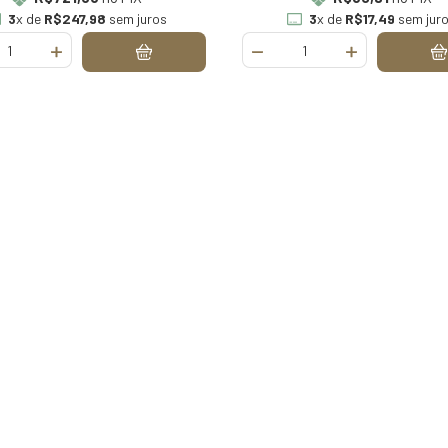
3
x de
R$247,98
sem juros
3
x de
R$17,49
sem jur