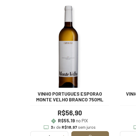
VINHO PORTUGUES ESPORAO
VIN
MONTE VELHO BRANCO 750ML
R$56,90
R$55,19
no PIX
3
x de
R$18,97
sem juros