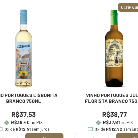
ULTÍMA U
HO PORTUGUES LISBONITA
VINHO PORTUGUES JUL
BRANCO 750ML
FLORISTA BRANCO 75
R$37,53
R$38,77
R$36,40
no PIX
R$37,61
no PIX
3
x de
R$12,51
sem juros
3
x de
R$12,92
sem jur