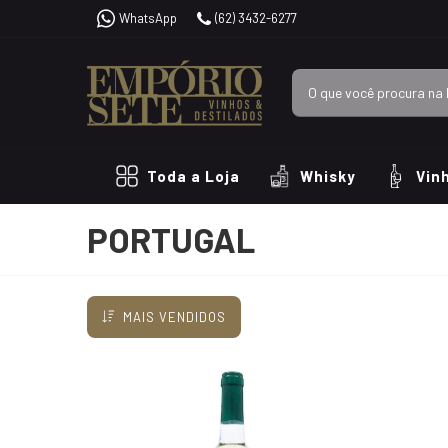
WhatsApp
(62) 3432-6277
Toda a Loja
Whisky
Vin
PORTUGAL
MAIS VENDIDOS