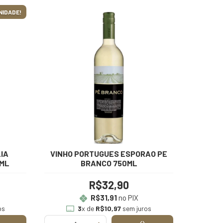
NIDADE!
IA
VINHO PORTUGUES ESPORAO PE
0ML
BRANCO 750ML
R$32,90
R$31,91
no PIX
os
3
x de
R$10,97
sem juros