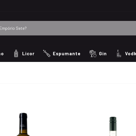
ho
Licor
Espumante
Gin
Vod