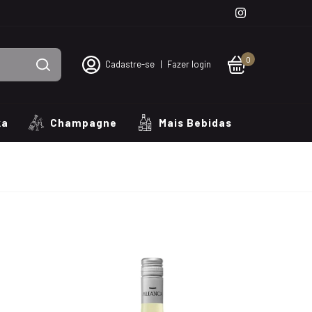
0
Cadastre-se
|
Fazer login
ka
Champagne
Mais Bebidas