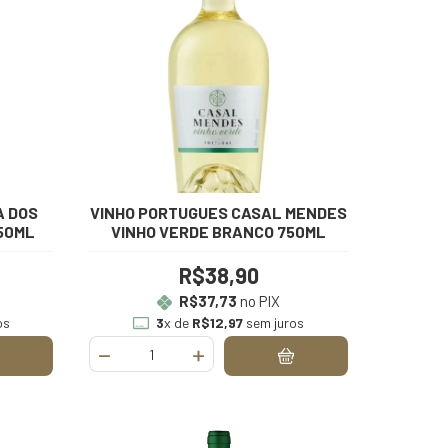
A DOS
VINHO PORTUGUES CASAL MENDES
50ML
VINHO VERDE BRANCO 750ML
R$38,90
R$37,73
no PIX
os
3
x de
R$12,97
sem juros