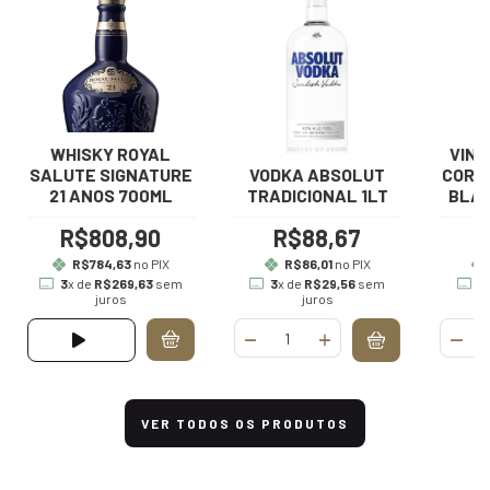
WHISKY ROYAL
VINH
SALUTE SIGNATURE
VODKA ABSOLUT
CORDE
21 ANOS 700ML
TRADICIONAL 1LT
BLA
R$808,90
R$88,67
R$784,63
no PIX
R$86,01
no PIX
3
x de
R$269,63
sem
3
x de
R$29,56
sem
3
juros
juros
VER TODOS OS PRODUTOS