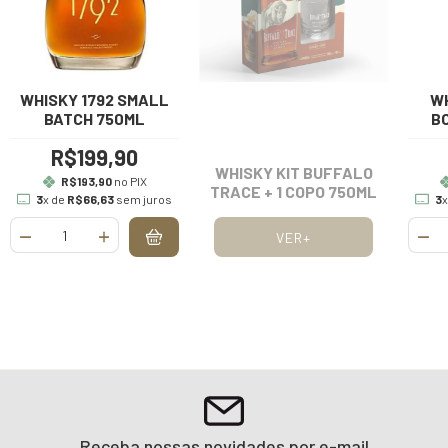
WHISKY 1792 SMALL
W
BATCH 750ML
B
R$199,90
WHISKY KIT BUFFALO
R$193,90
no PIX
TRACE + 1 COPO 750ML
3
x de
R$66,63
sem juros
3
x
VER+
Receba nossas novidades por e-mail